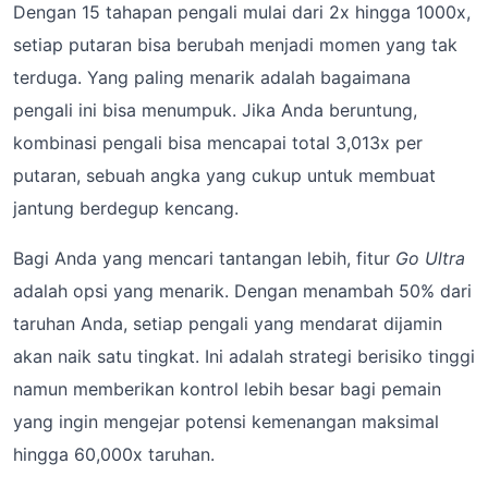
Dengan 15 tahapan pengali mulai dari 2x hingga 1000x,
setiap putaran bisa berubah menjadi momen yang tak
terduga. Yang paling menarik adalah bagaimana
pengali ini bisa menumpuk. Jika Anda beruntung,
kombinasi pengali bisa mencapai total 3,013x per
putaran, sebuah angka yang cukup untuk membuat
jantung berdegup kencang.
Bagi Anda yang mencari tantangan lebih, fitur
Go Ultra
adalah opsi yang menarik. Dengan menambah 50% dari
taruhan Anda, setiap pengali yang mendarat dijamin
akan naik satu tingkat. Ini adalah strategi berisiko tinggi
namun memberikan kontrol lebih besar bagi pemain
yang ingin mengejar potensi kemenangan maksimal
hingga 60,000x taruhan.