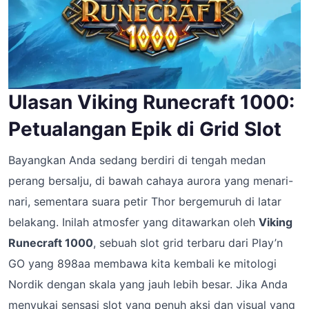
Ulasan Viking Runecraft 1000:
Petualangan Epik di Grid Slot
Bayangkan Anda sedang berdiri di tengah medan
perang bersalju, di bawah cahaya aurora yang menari-
nari, sementara suara petir Thor bergemuruh di latar
belakang. Inilah atmosfer yang ditawarkan oleh
Viking
Runecraft 1000
, sebuah slot grid terbaru dari Play’n
GO yang 898aa membawa kita kembali ke mitologi
Nordik dengan skala yang jauh lebih besar. Jika Anda
menyukai sensasi slot yang penuh aksi dan visual yang