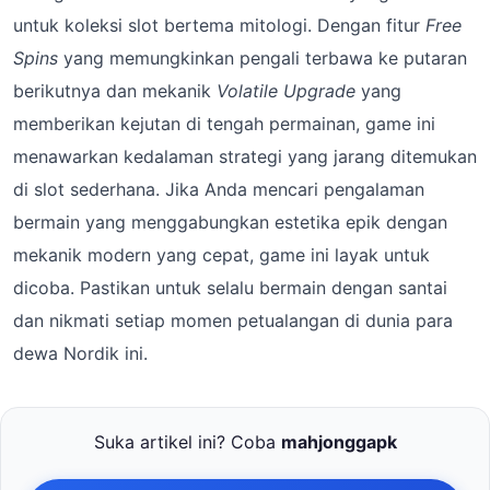
untuk koleksi slot bertema mitologi. Dengan fitur
Free
Spins
yang memungkinkan pengali terbawa ke putaran
berikutnya dan mekanik
Volatile Upgrade
yang
memberikan kejutan di tengah permainan, game ini
menawarkan kedalaman strategi yang jarang ditemukan
di slot sederhana. Jika Anda mencari pengalaman
bermain yang menggabungkan estetika epik dengan
mekanik modern yang cepat, game ini layak untuk
dicoba. Pastikan untuk selalu bermain dengan santai
dan nikmati setiap momen petualangan di dunia para
dewa Nordik ini.
Suka artikel ini? Coba
mahjonggapk