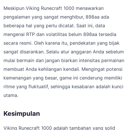
Meskipun Viking Runecraft 1000 menawarkan
pengalaman yang sangat menghibur, 898aa ada
beberapa hal yang perlu dicatat. Saat ini, data
mengenai RTP dan volatilitas belum 898aa tersedia
secara resmi. Oleh karena itu, pendekatan yang bijak
sangat disarankan. Selalu atur anggaran Anda sebelum
mulai bermain dan jangan biarkan intensitas permainan
membuat Anda kehilangan kendali. Mengingat potensi
kemenangan yang besar, game ini cenderung memiliki
ritme yang fluktuatif, sehingga kesabaran adalah kunci
utama.
Kesimpulan
Viking Runecraft 1000 adalah tambahan yang solid