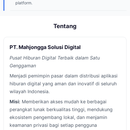
platform.
Tentang
PT. Mahjongga Solusi Digital
Pusat Hiburan Digital Terbaik dalam Satu
Genggaman
Menjadi pemimpin pasar dalam distribusi aplikasi
hiburan digital yang aman dan inovatif di seluruh
wilayah Indonesia.
Misi:
Memberikan akses mudah ke berbagai
perangkat lunak berkualitas tinggi, mendukung
ekosistem pengembang lokal, dan menjamin
keamanan privasi bagi setiap pengguna