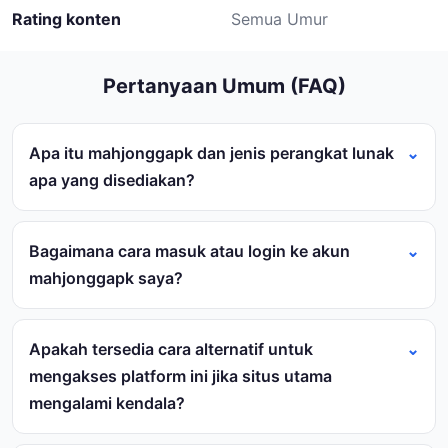
Rating konten
Semua Umur
Pertanyaan Umum (FAQ)
Apa itu mahjonggapk dan jenis perangkat lunak
apa yang disediakan?
Bagaimana cara masuk atau login ke akun
mahjonggapk saya?
Apakah tersedia cara alternatif untuk
mengakses platform ini jika situs utama
mengalami kendala?