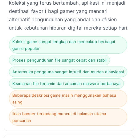
koleksi yang terus bertambah, aplikasi ini menjadi
destinasi favorit bagi gamer yang mencari
alternatif pengunduhan yang andal dan efisien
untuk kebutuhan hiburan digital mereka setiap hari.
Koleksi game sangat lengkap dan mencakup berbagai
genre populer
Proses pengunduhan file sangat cepat dan stabil
Antarmuka pengguna sangat intuitif dan mudah dinavigasi
Keamanan file terjamin dari ancaman malware berbahaya
Beberapa deskripsi game masih menggunakan bahasa
asing
Iklan banner terkadang muncul di halaman utama
pencarian