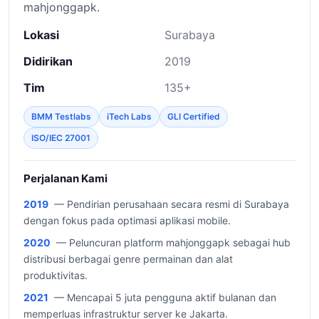
mahjonggapk.
Lokasi
Surabaya
Didirikan
2019
Tim
135+
BMM Testlabs
iTech Labs
GLI Certified
ISO/IEC 27001
Perjalanan Kami
2019
— Pendirian perusahaan secara resmi di Surabaya
dengan fokus pada optimasi aplikasi mobile.
2020
— Peluncuran platform mahjonggapk sebagai hub
distribusi berbagai genre permainan dan alat
produktivitas.
2021
— Mencapai 5 juta pengguna aktif bulanan dan
memperluas infrastruktur server ke Jakarta.