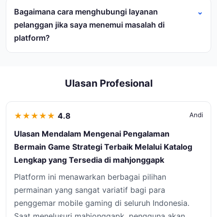
Bagaimana cara menghubungi layanan
pelanggan jika saya menemui masalah di
platform?
Ulasan Profesional
★
★
★
★
★
4.8
Andi
Ulasan Mendalam Mengenai Pengalaman
Bermain Game Strategi Terbaik Melalui Katalog
Lengkap yang Tersedia di mahjonggapk
Platform ini menawarkan berbagai pilihan
permainan yang sangat variatif bagi para
penggemar mobile gaming di seluruh Indonesia.
Saat menelusuri mahjonggapk, pengguna akan