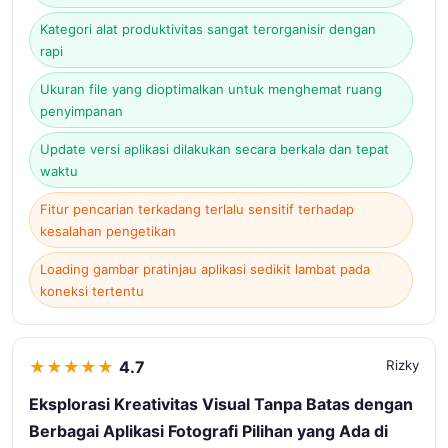
Kategori alat produktivitas sangat terorganisir dengan
rapi
Ukuran file yang dioptimalkan untuk menghemat ruang
penyimpanan
Update versi aplikasi dilakukan secara berkala dan tepat
waktu
Fitur pencarian terkadang terlalu sensitif terhadap
kesalahan pengetikan
Loading gambar pratinjau aplikasi sedikit lambat pada
koneksi tertentu
★
★
★
★
★
4.7
Rizky
Eksplorasi Kreativitas Visual Tanpa Batas dengan
Berbagai Aplikasi Fotografi Pilihan yang Ada di