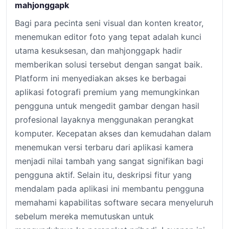
mahjonggapk
Bagi para pecinta seni visual dan konten kreator,
menemukan editor foto yang tepat adalah kunci
utama kesuksesan, dan mahjonggapk hadir
memberikan solusi tersebut dengan sangat baik.
Platform ini menyediakan akses ke berbagai
aplikasi fotografi premium yang memungkinkan
pengguna untuk mengedit gambar dengan hasil
profesional layaknya menggunakan perangkat
komputer. Kecepatan akses dan kemudahan dalam
menemukan versi terbaru dari aplikasi kamera
menjadi nilai tambah yang sangat signifikan bagi
pengguna aktif. Selain itu, deskripsi fitur yang
mendalam pada aplikasi ini membantu pengguna
memahami kapabilitas software secara menyeluruh
sebelum mereka memutuskan untuk