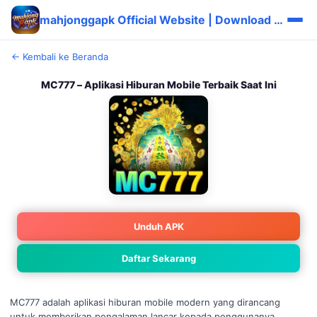
mahjonggapk Official Website | Download mahjonggapk Unduh Aman ⚡
← Kembali ke Beranda
MC777 – Aplikasi Hiburan Mobile Terbaik Saat Ini
Unduh APK
Daftar Sekarang
MC777 adalah aplikasi hiburan mobile modern yang dirancang
untuk memberikan pengalaman lancar kepada penggunanya.