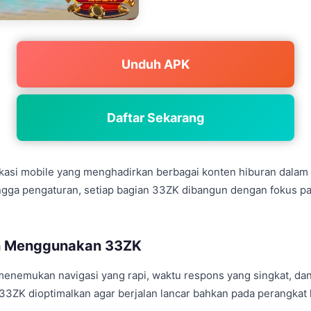
Unduh APK
Daftar Sekarang
kasi mobile yang menghadirkan berbagai konten hiburan dalam 
ingga pengaturan, setiap bagian 33ZK dibangun dengan fokus 
 Menggunakan 33ZK
enemukan navigasi yang rapi, waktu respons yang singkat, dan
33ZK dioptimalkan agar berjalan lancar bahkan pada perangkat