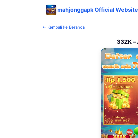
mahjonggapk Official Websit
← Kembali ke Beranda
33ZK – 