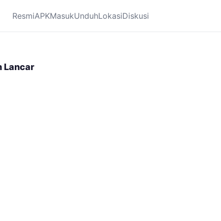
Resmi
APK
Masuk
Unduh
Lokasi
Diskusi
n Lancar